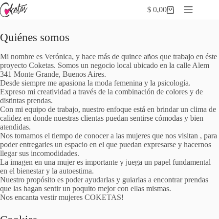
Saltar
$
0,00
al
Carro
contenido
de
compra
Quiénes somos
Mi nombre es Verónica, y hace más de quince años que trabajo en éste
proyecto Coketas. Somos un negocio local ubicado en la calle Alem
341 Monte Grande, Buenos Aires.
Desde siempre me apasiona la moda femenina y la psicología.
Expreso mi creatividad a través de la combinación de colores y de
distintas prendas.
Con mi equipo de trabajo, nuestro enfoque está en brindar un clima de
calidez en donde nuestras clientas puedan sentirse cómodas y bien
atendidas.
Nos tomamos el tiempo de conocer a las mujeres que nos visitan , para
poder entregarles un espacio en el que puedan expresarse y hacernos
llegar sus incomodidades.
La imagen en una mujer es importante y juega un papel fundamental
en el bienestar y la autoestima.
Nuestro propósito es poder ayudarlas y guiarlas a encontrar prendas
que las hagan sentir un poquito mejor con ellas mismas.
Nos encanta vestir mujeres COKETAS!