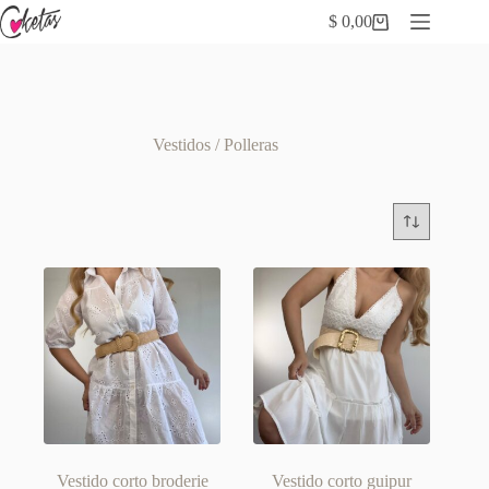
Saltar
$
0,00
al
Carro
contenido
de
compra
Vestidos / Polleras
Vestido corto broderie
Vestido corto guipur