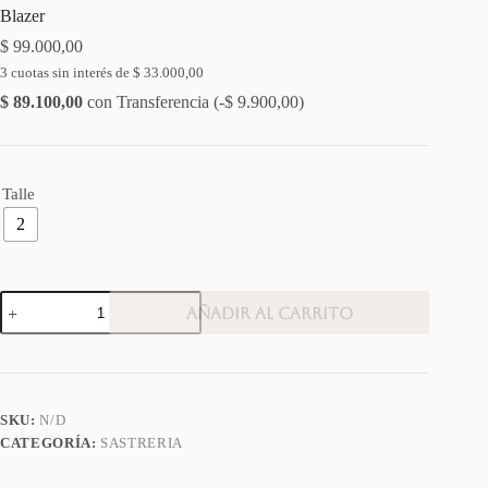
Blazer
$
99.000,00
3 cuotas sin interés de
$
33.000,00
$
89.100,00
con Transferencia (
-
$
9.900,00
)
Talle
2
Blazer
Añadir al carrito
cantidad
SKU:
N/D
CATEGORÍA:
SASTRERIA