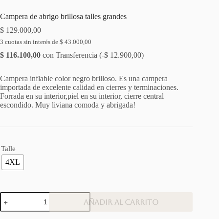
Campera de abrigo brillosa talles grandes
$
129.000,00
3 cuotas sin interés de
$
43.000,00
$
116.100,00
con Transferencia (
-
$
12.900,00
)
Campera inflable color negro brilloso. Es una campera
importada de excelente calidad en cierres y terminaciones.
Forrada en su interior,piel en su interior, cierre central
escondido. Muy liviana comoda y abrigada!
Talle
4XL
Campera
Añadir al carrito
de
abrigo