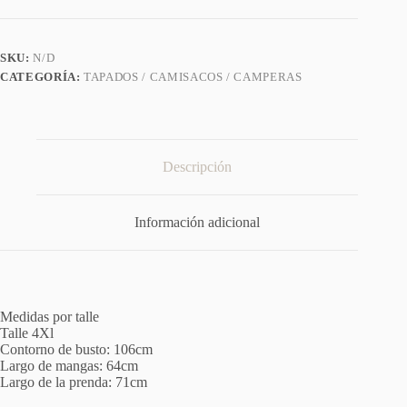
brillosa
talles
grandes
cantidad
SKU:
N/D
CATEGORÍA:
TAPADOS / CAMISACOS / CAMPERAS
Descripción
Información adicional
Medidas por talle
Talle 4Xl
Contorno de busto: 106cm
Largo de mangas: 64cm
Largo de la prenda: 71cm