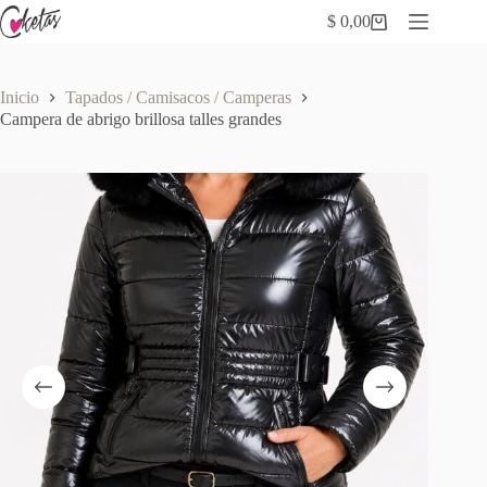
Saltar
$
0,00
al
Carro
contenido
de
compra
Inicio
Tapados / Camisacos / Camperas
Campera de abrigo brillosa talles grandes