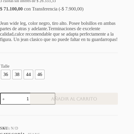
3 cuotas sin interés de
$
26.333,33
$
71.100,00
con Transferencia (
-
$
7.900,00
)
Jean wide leg, color negro, tiro alto. Posee bolsillos en ambas
partes de atras y adelante.Terminaciones de excelente
calidad,calce recomendable que se adapta perfectamente a la
figura. Un jean clasico que no puede faltar en tu guardarropas!
Talle
36
38
44
46
Jean
Añadir al carrito
wide
leg
cantidad
SKU:
N/D