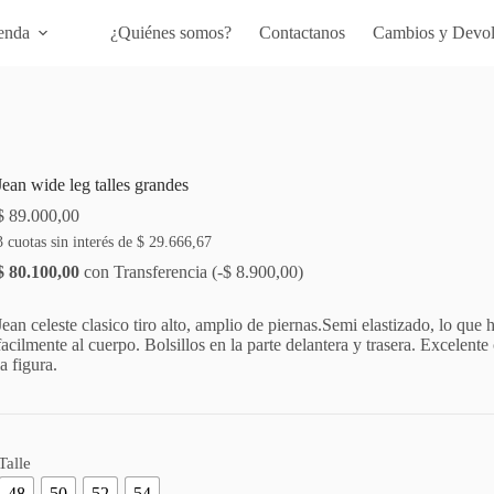
enda
¿Quiénes somos?
Contactanos
Cambios y Devol
Jean wide leg talles grandes
$
89.000,00
3 cuotas sin interés de
$
29.666,67
$
80.100,00
con Transferencia (
-
$
8.900,00
)
Jean celeste clasico tiro alto, amplio de piernas.Semi elastizado, lo que h
facilmente al cuerpo. Bolsillos en la parte delantera y trasera. Excelent
la figura.
Talle
48
50
52
54