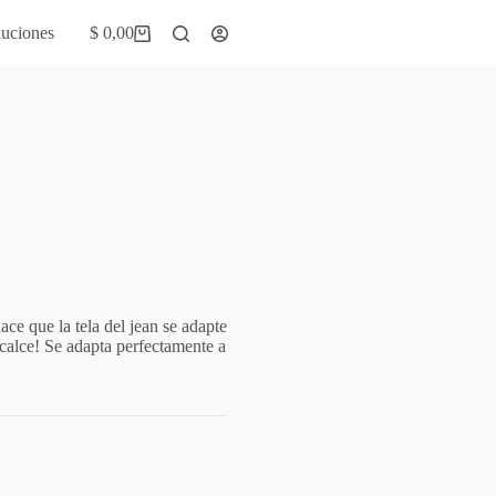
uciones
$
0,00
Carro
de
compra
ace que la tela del jean se adapte
e calce! Se adapta perfectamente a