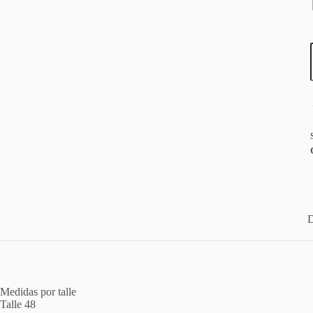
t
D
Medidas por talle
Talle 48